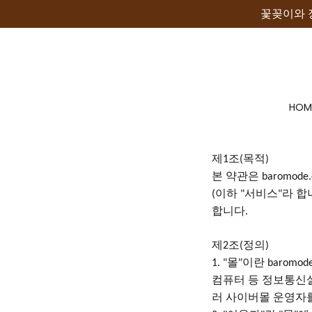
꽃꽂이와 
HOM
제
조
목적
1
(
)
본
약관은
baromode.
이하
서비스
라 합
(
"
"
합니다
.
제
조
정의
2
(
)
몰
이란
1. "
"
baromod
컴퓨터 등 정보통신
러 사이버몰 운영자