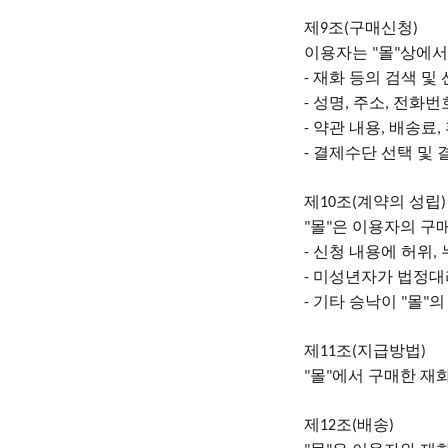
제
조
구매신청
9
(
)
이용자는
몰
상에서
"
"
재화 등의 검색 및
-
성명
주소
전화번
-
,
,
약관 내용
배송료
-
,
,
결제수단 선택 및 
-
제
조
계약의 성립
10
(
)
몰
은 이용자의 구
"
"
신청 내용에 허위
-
,
미성년자가 법정대
-
기타 승낙이
몰
의
-
"
"
제
조
지급방법
11
(
)
몰
에서 구매한 재
"
"
제
조
배송
12
(
)