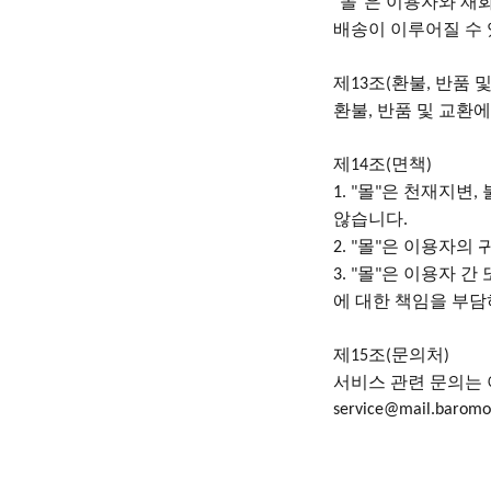
몰
은 이용자와 재
"
"
배송이 이루어질 수
제
조
환불
반품 및
13
(
,
환불
반품 및 교환에
,
제
조
면책
14
(
)
몰
은 천재지변
1. "
"
,
않습니다
.
몰
은 이용자의 
2. "
"
몰
은 이용자 간 
3. "
"
에 대한 책임을 부
제
조
문의처
15
(
)
서비스
관련
문의는
service@mail.barom