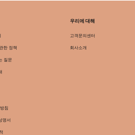
우리에 대해
회
고객문의센터
관한 정책
회사소개
는 질문
내
방침
성명서
적