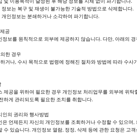
집
및
이용목적이
달성된
후
해당
정보를
지체
없이
파기합니다
.
 정보는 복구 및 재생이 불가능한 기술적 방법으로 삭제합니다
.
된 개인정보는 분쇄하거나 소각하여 파기합니다
.
 제공
인정보를
원칙적으로
외부에
제공하지
않습니다
다만
아래의 경
.
,
동의한 경우
거하거나
수사 목적으로 법령에 정해진 절차와 방법에 따라 수사
,
탁
스
제공을
위하여
필요한
경우
개인정보
처리업무를
외부에
위탁
안전하게 관리되도록 필요한 조치를 취합니다
.
리인의 권리와 행사방법
인은
언제든지
자신의
개인정보를
조회하거나
수정할
수
있으며
,
할 수 있습니다
개인정보 열람
정정
삭제 등에 관한 요청은 고
.
,
,