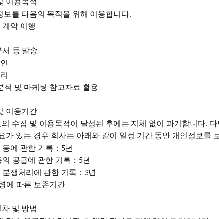
및 이용목적
정보를
다음의
목적을
위해
이용합니다
.
 계약 이행
구서 등 발송
확인
처리
분석 및 마케팅 참고자료 활용
및 이용기간
보의
수집
및
이용목적이
달성된
후에는
지체
없이
파기합니다
다
.
요가 있는 경우 회사는 아래와 같이 일정 기간 동안 개인정보를 
 등에 관한 기록：
년
5
등의 공급에 관한 기록：
년
5
 분쟁처리에 관한 기록：
년
3
령에 따른 보존기간
차 및 방법